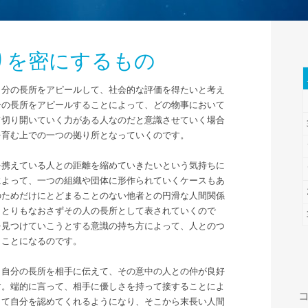
りを密にするもの
自分の長所をアピールして、社会的な評価を得たいと考え
分の長所をアピールすることによって、どの物事において
て切り開いていく力がある人なのだと意識させていく場合
を育む上での一つの拠り所となっていくのです。
を携えている人との距離を縮めていきたいという気持ちに
によって、一つの組織や団体に形作られていくケースもあ
のためだけにとどまることのない他者との円滑な人間関係
、とりもなおさずその人の長所として表されていくので
を見つけていこうとする意識の持ち方によって、人とのつ
くことになるのです。
、自分の長所を相手に伝えて、その意中の人との仲が良好
す。端的に言って、相手に優しさを持って接することによ
して自分を認めてくれるようになり、そこから末長い人間