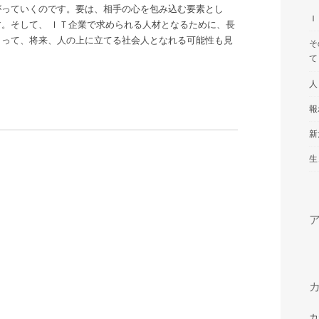
がっていくのです。要は、相手の心を包み込む要素とし
Ｉ
。そして、 ＩＴ企業で求められる人材となるために、長
よって、将来、人の上に立てる社会人となれる可能性も見
そ
て
人
報
新
生
カ